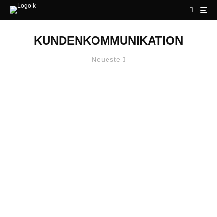
KUNDENKOMMUNIKATION
Neueste
ICH KAUFE NICHTS! – WARUM
GUTER SERVICE UND VERKAUF
SICH NICHT AUSSCHLIESSEN M