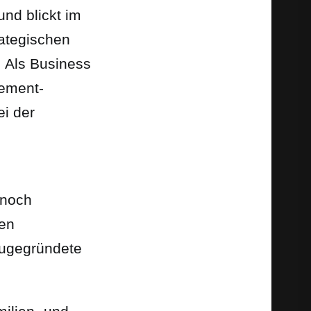
nd blickt im
rategischen
 Als Business
gement-
ei der
 noch
den
eugegründete