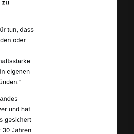
 zu
ür tun, dass
nden oder
haftsstarke
 in eigenen
ünden.“
tandes
er und hat
s
gesichert.
t 30 Jahren