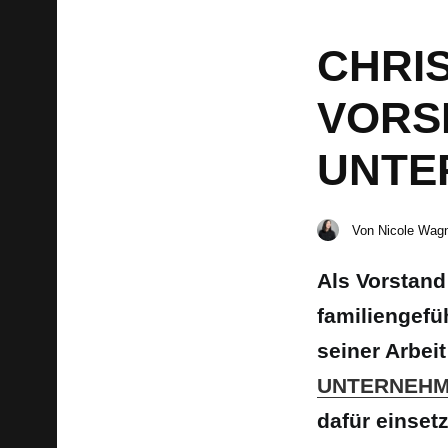
CHRI
VORS
UNTE
Von
Nicole Wag
Als Vorstand
familiengefü
seiner Arbei
UNTERNEH
dafür einset