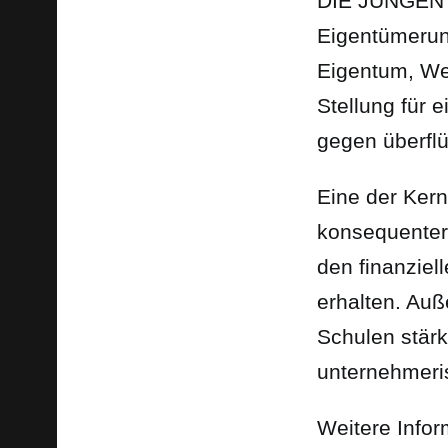
DIE JUNGEN 
Eigentümerunt
Eigentum, We
Stellung für 
gegen überflü
Eine der Ke
konsequenter
den finanziel
erhalten. Au
Schulen stärk
unternehmeris
Weitere Info