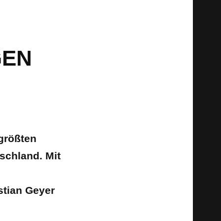
GEN
 größten
schland. Mit
stian Geyer