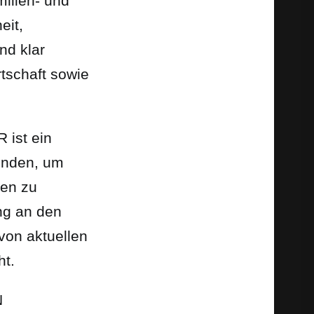
lien- und
eit,
nd klar
rtschaft sowie
ist ein
inden, um
nen zu
ng an den
von aktuellen
ht.
N