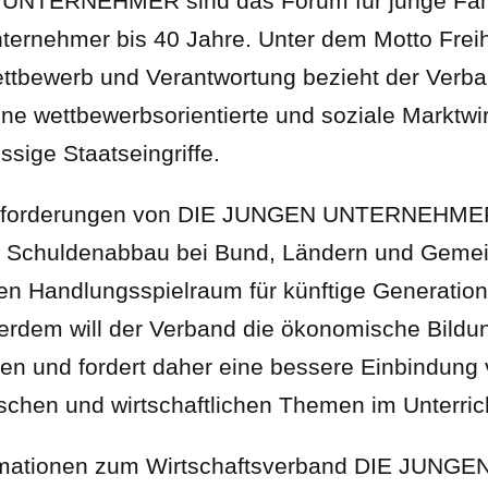
UNTERNEHMER sind das Forum für junge Fami
ernehmer bis 40 Jahre. Unter dem Motto Freih
ttbewerb und Verantwortung bezieht der Verba
eine wettbewerbsorientierte und soziale Marktwi
ssige Staatseingriffe.
rnforderungen von DIE JUNGEN UNTERNEHMER 
 Schuldenabbau bei Bund, Ländern und Geme
len Handlungsspielraum für künftige Generatio
ßerdem will der Verband die ökonomische Bildu
en und fordert daher eine bessere Einbindung 
chen und wirtschaftlichen Themen im Unterric
rmationen zum Wirtschaftsverband DIE JUNGE