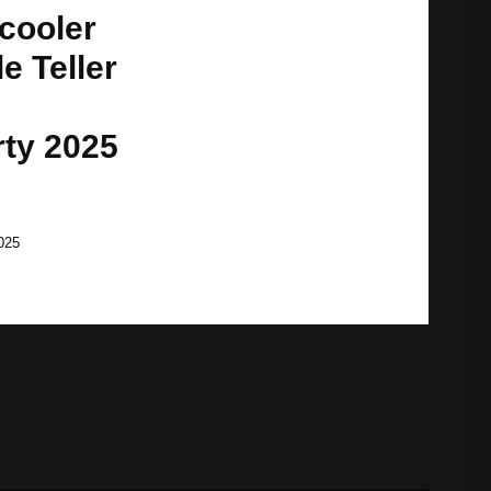
 cooler
e Teller
ty 2025
025