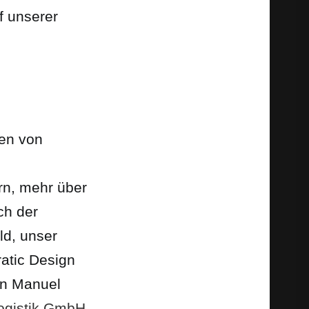
f unserer
zen von
rn, mehr über
ch der
ld, unser
atic Design
en Manuel
Logistik GmbH