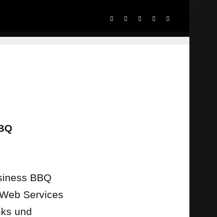
BBQ
usiness BBQ
 Web Services
nks und