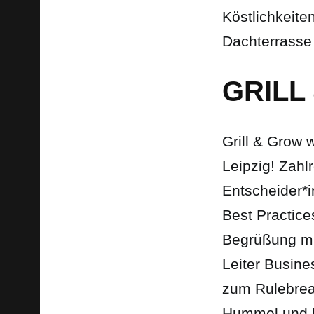
Köstlichkeite
Dachterrasse
GRILL
Grill & Grow
Leipzig! Zahl
Entscheider*i
Best Practice
Begrüßung mi
Leiter Busin
zum Rulebrea
Hummel und Ke