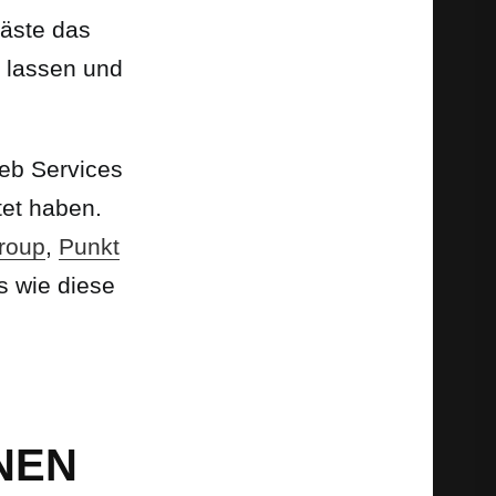
äste das
n lassen und
b Services
et haben.
roup
,
Punkt
s wie diese
NEN