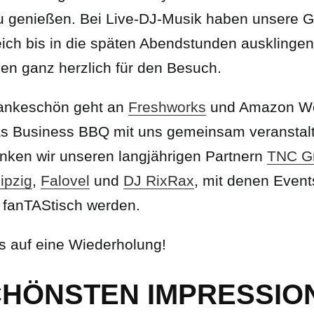
u genießen. Bei Live-DJ-Musik haben unsere G
eich bis in die späten Abendstunden ausklinge
len ganz herzlich für den Besuch.
ankeschön geht an
Freshworks
und Amazon We
as Business BBQ mit uns gemeinsam veranstalt
ken wir unseren langjährigen Partnern
TNC G
ipzig
,
Falovel
und
DJ RixRax
, mit denen Event
 fanTAStisch werden.
s auf eine Wiederholung!
CHÖNSTEN IMPRESSIO