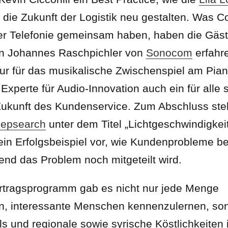
die Zukunft der Logistik neu gestalten. Was C
der Telefonie gemeinsam haben, haben die Gäs
n Johannes Raschpichler von
Sonocom
erfahre
nur für das musikalische Zwischenspiel am Pia
 Experte für Audio-Innovation auch ein für all
Zukunft des Kundenservice. Zum Abschluss ste
epsearch
unter dem Titel „Lichtgeschwindigkeit
ein Erfolgsbeispiel vor, wie Kundenprobleme be
nd das Problem noch mitgeteilt wird.
tragsprogramm gab es nicht nur jede Menge
n, interessante Menschen kennenzulernen, so
ls und regionale sowie syrische Köstlichkeiten 