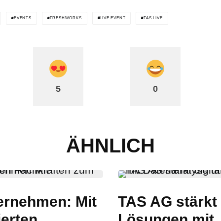
EVENTS
FRESHWORKS
LIVE EVENT
TAS LIVE
5
0
ÄHNLICH
ternehmen: Mit
TAS AG stärkt 
ierten
Lösungen mit