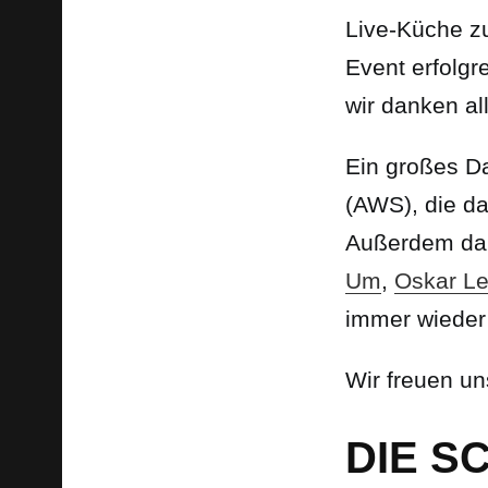
Live-Küche z
Event erfolgr
wir danken al
Ein großes D
(AWS), die d
Außerdem dan
Um
,
Oskar Le
immer wieder
Wir freuen un
DIE S