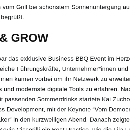
n vom Grill bei schönstem Sonnenuntergang au
 begrüßt.
 & GROW
 war das exklusive Business BBQ Event im Her
reiche Führungskräfte, Unternehmer*innen und
nnen kamen vorbei um ihr Netzwerk zu erweite
s und modernste digitale Tools zu erfahren. Na
t passenden Sommerdrinks startete Kai Zucho
ess Development, mit der Keynote “Vom Democr
ker” in den kurzweiligen Abend. Danach zeigt
vin Ciccorilli ein Best Practice, wie die
Lila 