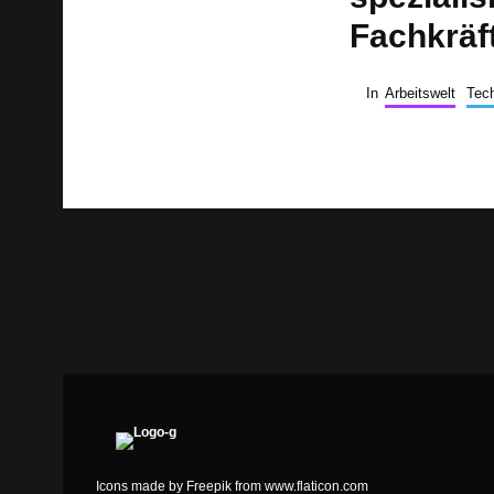
Fachkräf
In
Arbeitswelt
Tech
Icons made by
Freepik
from
www.flaticon.com