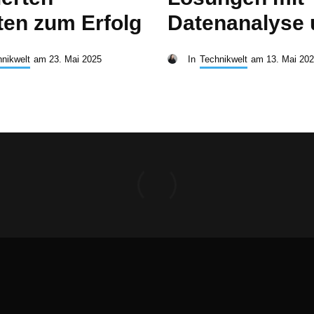
ten zum Erfolg
Datenanalyse 
nikwelt
am
23. Mai 2025
In
Technikwelt
am
13. Mai 20