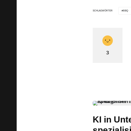
BBQ
SCHLAGWÖRTER
3
KI in Un
spezialis