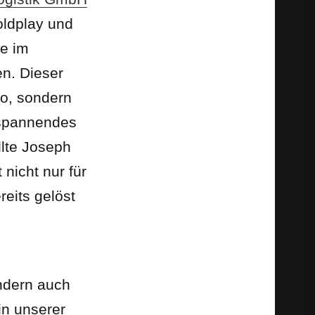
oldplay und
te im
n. Dieser
no, sondern
e spannendes
llte Joseph
 nicht nur für
reits gelöst
ndern auch
in unserer