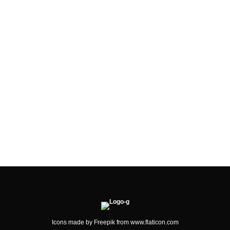
WIR SIND KLIMANEUTRAL
Icons made by
Freepik
from
www.flaticon.com