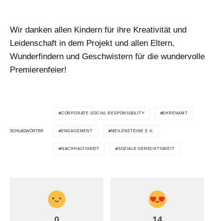
Wir danken allen Kindern für ihre Kreativität und
Leidenschaft in dem Projekt und allen Eltern,
Wunderfindern und Geschwistern für die wundervolle
Premierenfeier!
CORPORATE SOCIAL RESPONSIBILITY
EHRENAMT
SCHLAGWÖRTER
ENGAGEMENT
MEILENSTEINE E.V.
NACHHALTIGKEIT
SOZIALE GERECHTIGKEIT
0
14