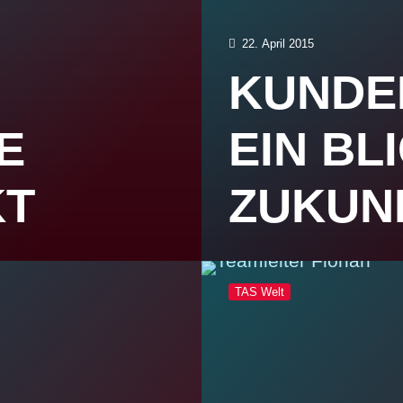
22. April 2015
KUNDE
W
EIN BLI
T
ZUKUN
TAS Welt