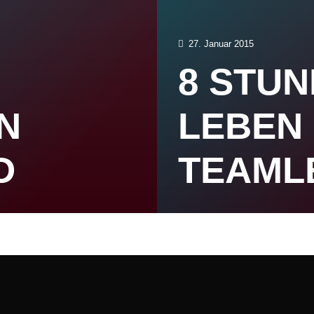
27. Januar 2015
8 STUN
IN
LEBEN 
D
TEAML