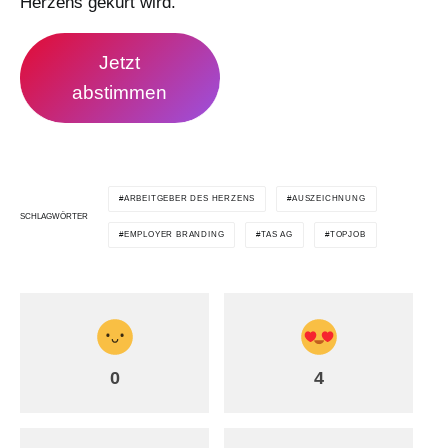
Herzens gekürt wird.
Jetzt
abstimmen
ARBEITGEBER DES HERZENS
AUSZEICHNUNG
SCHLAGWÖRTER
EMPLOYER BRANDING
TAS AG
TOPJOB
0
4