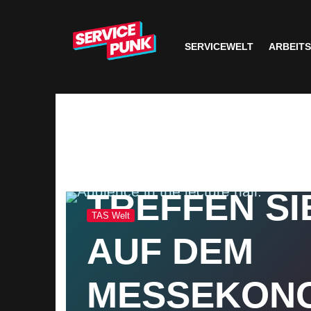
SERVICEWELT
ARBEIT
28. Mai 2019
TREFFEN SI
TAS Welt
AUF DEM
MESSEKON