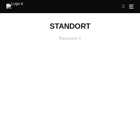
STANDORT
Neueste
TAS AG ERÖFFNET FEIERLICH
NEUEN STANDORT UND FEIERT