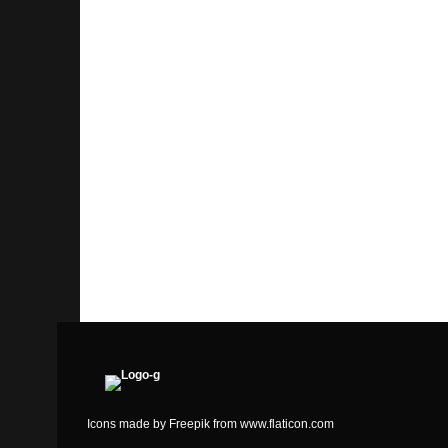
6. Juli 2022
DATENSCHU
Icons made by
Freepik
from
www.flaticon.com