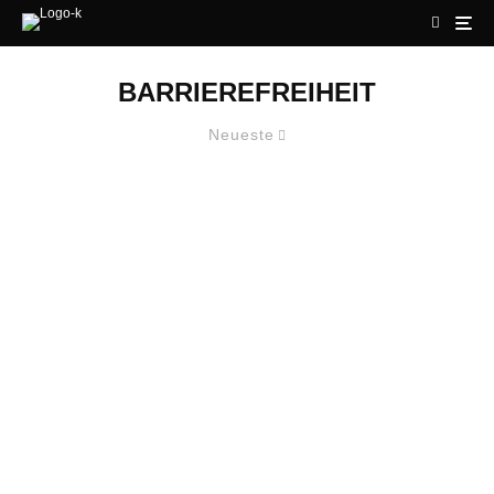
BARRIEREFREIHEIT
Neueste
#PURPLELIGHTUP FÜR DIE