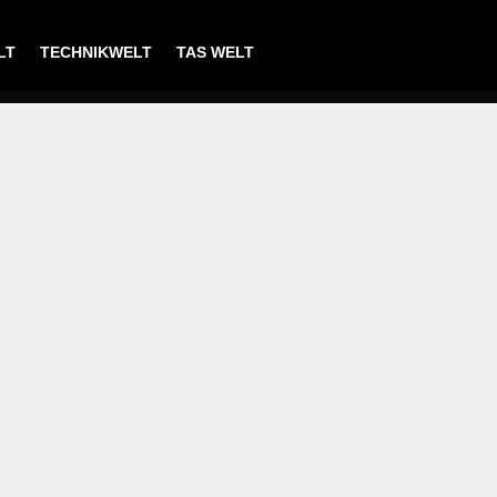
LT
TECHNIKWELT
TAS WELT