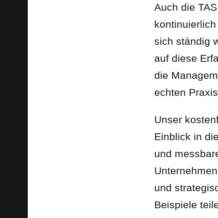
Auch die TAS 
kontinuierlic
sich ständig 
auf diese Er
die Manageme
echten Praxis
Unser kosten
Einblick in d
und messbare
Unternehmen w
und strategis
Beispiele tei