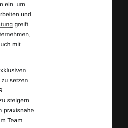
m ein, um
arbeiten und
atung
greift
nternehmen,
auch mit
xklusiven
 zu setzen
R
zu steigern
n praxisnahe
rem Team