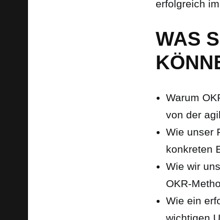
erfolgreich i
WAS S
KÖNN
Warum OKR 
von der ag
Wie unser 
konkreten 
Wie wir uns
OKR-Method
Wie ein erf
wichtigen 