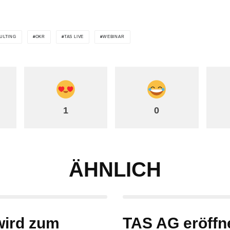
ULTING
OKR
TAS LIVE
WEBINAR
1
0
ÄHNLICH
wird zum
TAS AG eröffn