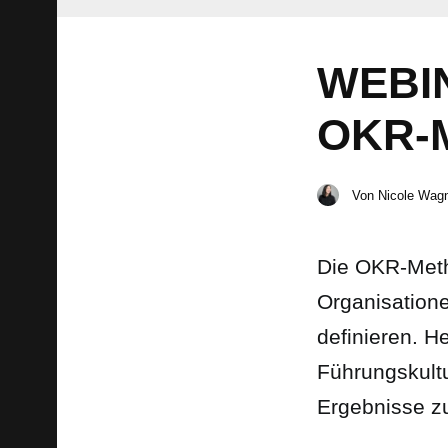
WEBI
OKR-
Von
Nicole Wag
Die OKR-Metho
Organisatione
definieren. 
Führungskultu
Ergebnisse zu