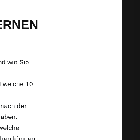
LERNEN
nd wie Sie
d welche 10
 nach der
haben.
 welche
chen können.