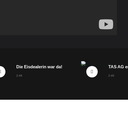
Die Eisdealerin war da!
2:46
2:46