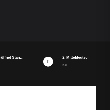
TAS AG eröffnet Standort in Merseburg
2. Mitteldeutscher Firmencup
2:46