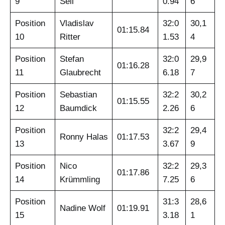
9
Sell
0.94
6
Position
Vladislav
32:0
30,1
01:15.84
10
Ritter
1.53
4
Position
Stefan
32:0
29,9
01:16.28
11
Glaubrecht
6.18
7
Position
Sebastian
32:2
30,2
01:15.55
12
Baumdick
2.26
6
Position
32:2
29,4
Ronny Halas
01:17.53
13
3.67
9
Position
Nico
32:2
29,3
01:17.86
14
Krümmling
7.25
6
Position
31:3
28,6
Nadine Wolf
01:19.91
15
3.18
1