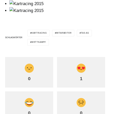
KARTRACING
MITARBEITER
TAS AG
SCHLAGWÖRTER
WETTKAMPF
0
1
0
0