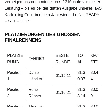
verneigen uns noch mindestens 12 Monate vor dieser
Leistung – bis es bei der dritten Ausgabe unseres TAS
Kartracing Cups in einem Jahr wieder heißt: „READY
– SET – GO!“
PLATZIERUNGEN DES GROSSEN F
INALRENNENS
PLATZIE
BESTE
TOT
KM/
FAHRER
RUNG
RUNDE
AL
STD.
Position
Daniel
31:3
30,4
01:15.11
1
Händler
0.07
4
Position
René
31:3
30,0
01:16.21
2
Rübner
8.14
0
Position
Thomas
31:3
30,0