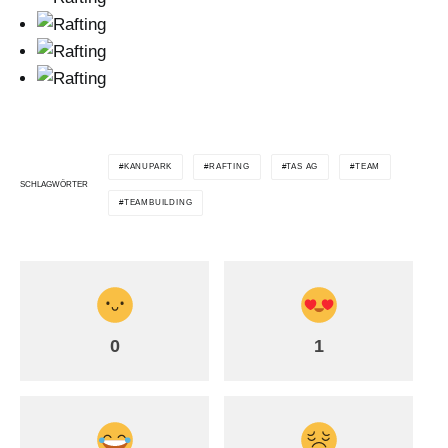
KANUPARK
RAFTING
TAS AG
TEAM
SCHLAGWÖRTER
TEAMBUILDING
0
1