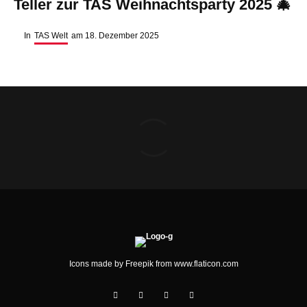
Teller zur TAS Weihnachtsparty 2025 🎄
In
TAS Welt
am
18. Dezember 2025
Icons made by
Freepik
from
www.flaticon.com