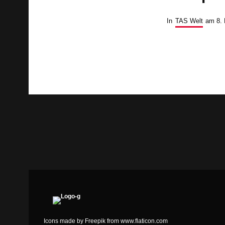
In
TAS Welt
am
8.
Icons made by
Freepik
from
www.flaticon.com