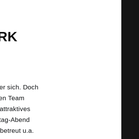
ARK
ter sich. Doch
ren Team
ttraktives
stag-Abend
treut u.a.