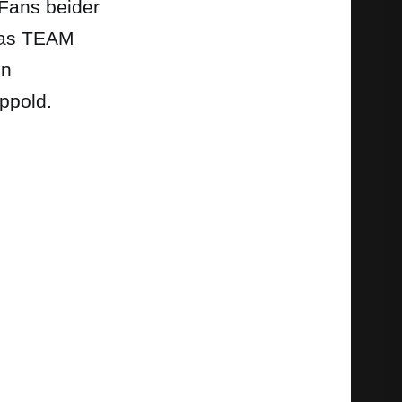
 Fans beider
 das TEAM
en
ppold.