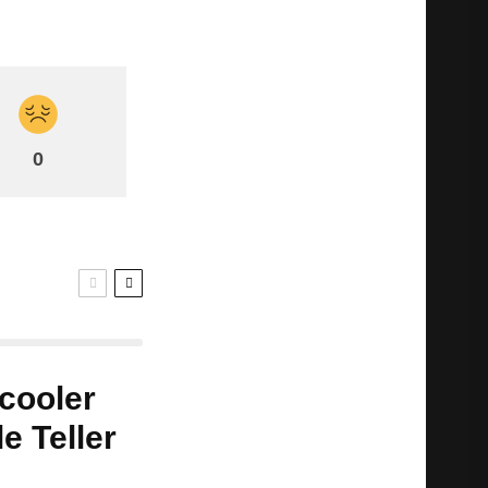
0
 cooler
e Teller