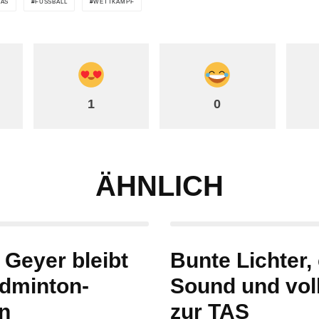
TAS
FUSSBALL
WETTKAMPF
1
0
ÄHNLICH
 Geyer bleibt
Bunte Lichter,
dminton-
Sound und voll
n
zur TAS