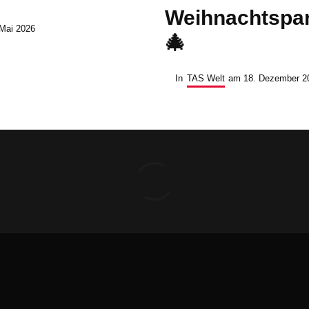
Weihnachtspar
 Mai 2026
🎄
In
TAS Welt
am
18. Dezember 2