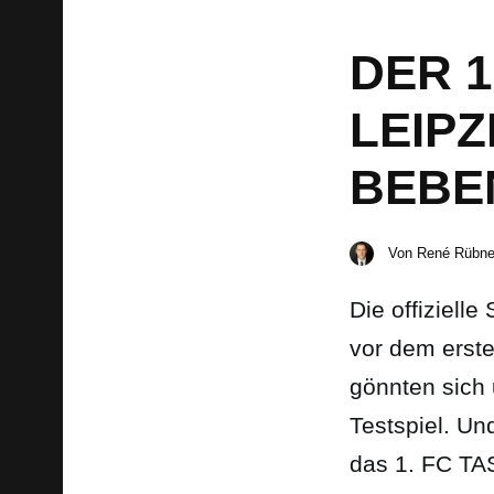
DER 1
LEIP
BEBE
Von
René Rübne
Die offiziell
vor dem erste
gönnten sich 
Testspiel. Un
das 1. FC T