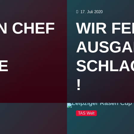
17. Juli 2020
N CHEF
WIR FE
AUSGA
E
SCHLA
!
TAS Welt