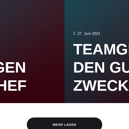
27. Juni 2023
TEAMG
GEN
DEN G
HEF
ZWECK
MEHR LADEN