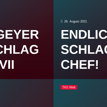
26. August 2021
 GEYER
ENDLI
CHLAG
SCHLA
VII
CHEF!
TAS Welt