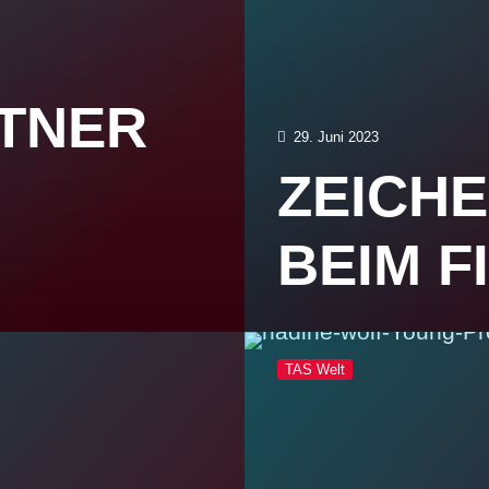
RTNER
29. Juni 2023
D
ZEICH
BEIM 
TAS Welt