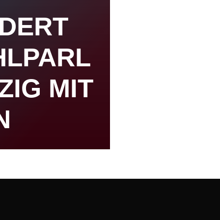
RDERT
HLPARL
ZIG MIT
N