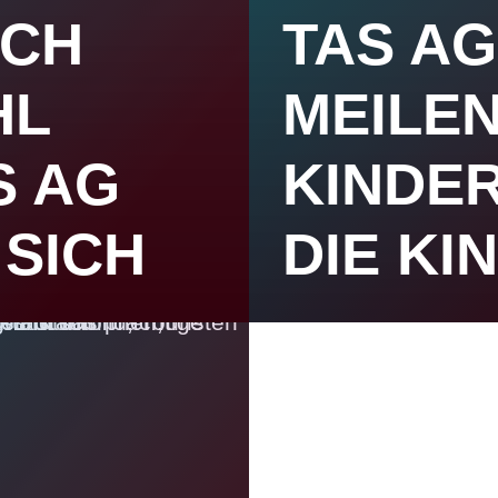
SCH
TAS AG
HL
MEILEN
S AG
KINDER
 SICH
DIE KI