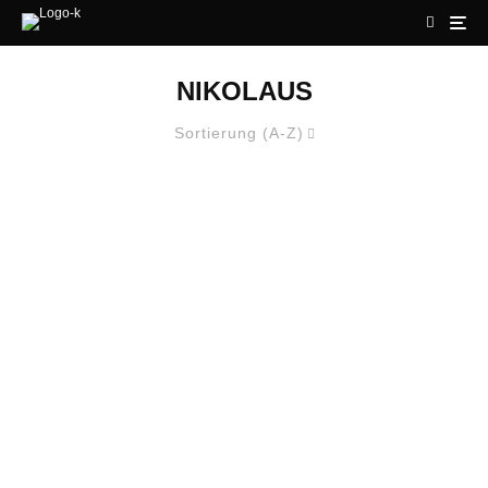
NIKOLAUS
Sortierung (A-Z)
#WARMEFÜSSE – STRICKEN