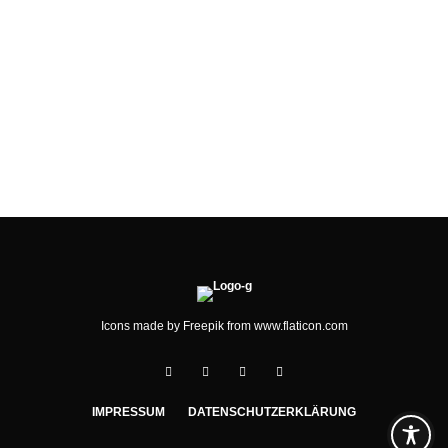
MITARBEITER ALS SCHLÜSSEL
FÜR DEN
UNTERNEHMENSERFOLG
Icons made by
Freepik
from
www.flaticon.com
IMPRESSUM
DATENSCHUTZERKLÄRUNG