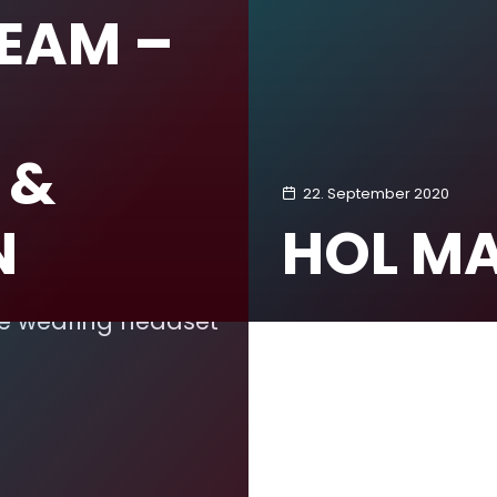
EAM –
 &
22. September 2020
N
HOL MA