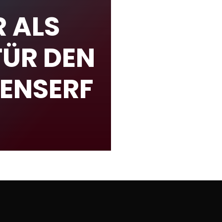
R ALS
FÜR DEN
ENSERF