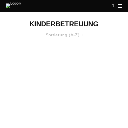
KINDERBETREUUNG
Sortierung (A-Z)
TAS AG HÄLT FÜR MITARBEITER