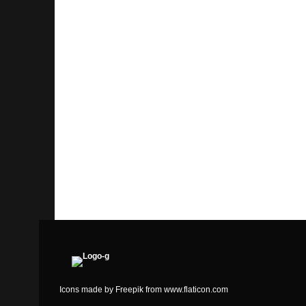
19. Juni 2020
NEUES ZUR
Icons made by
Freepik
from
www.flaticon.com